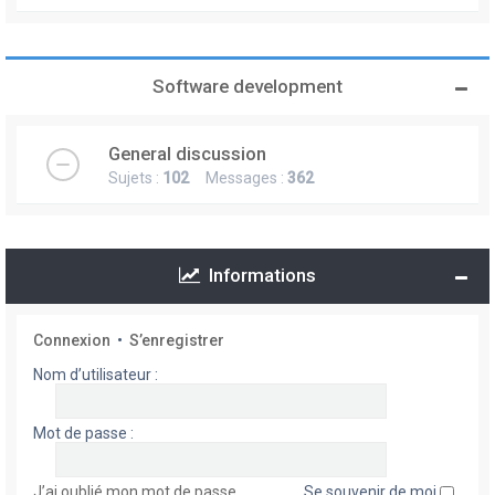
Software development
General discussion
Sujets :
102
Messages :
362
Informations
Connexion
•
S’enregistrer
Nom d’utilisateur :
Mot de passe :
J’ai oublié mon mot de passe
Se souvenir de moi