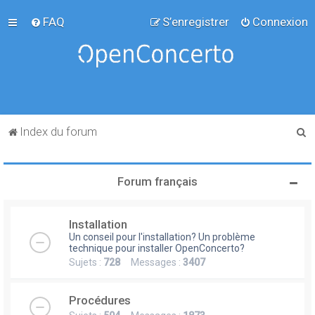
FAQ
S’enregistrer
Connexion
R
Index du forum
e
c
Forum français
h
e
Installation
r
Un conseil pour l'installation? Un problème
c
technique pour installer OpenConcerto?
Sujets :
728
Messages :
3407
h
e
Procédures
r