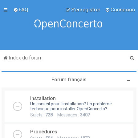
FAQ
S’enregistrer
Connexion
R
Index du forum
e
c
Forum français
h
e
Installation
r
Un conseil pour l'installation? Un problème
c
technique pour installer OpenConcerto?
Sujets :
728
Messages :
3407
h
e
Procédures
r