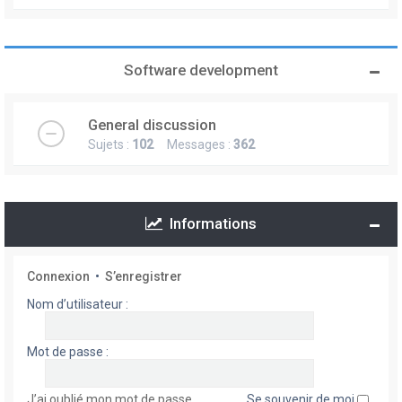
Software development
General discussion
Sujets :
102
Messages :
362
Informations
Connexion
•
S’enregistrer
Nom d’utilisateur :
Mot de passe :
J’ai oublié mon mot de passe
Se souvenir de moi