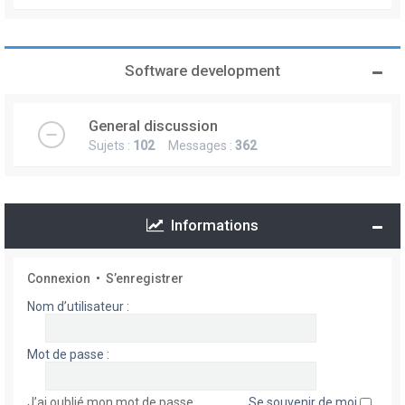
Software development
General discussion
Sujets :
102
Messages :
362
Informations
Connexion
•
S’enregistrer
Nom d’utilisateur :
Mot de passe :
J’ai oublié mon mot de passe
Se souvenir de moi