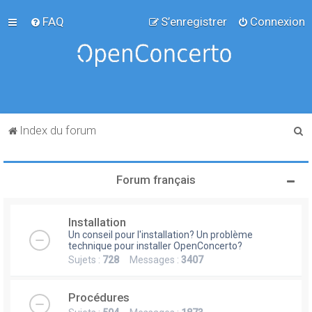
FAQ
S’enregistrer
Connexion
R
Index du forum
e
c
Forum français
h
e
Installation
r
Un conseil pour l'installation? Un problème
c
technique pour installer OpenConcerto?
Sujets :
728
Messages :
3407
h
e
Procédures
r