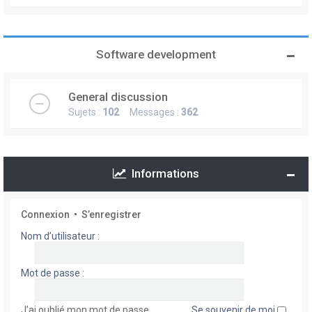
Software development
General discussion
Sujets :
102
Messages :
362
Informations
Connexion
•
S’enregistrer
Nom d’utilisateur :
Mot de passe :
J’ai oublié mon mot de passe
Se souvenir de moi