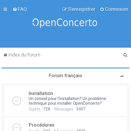
FAQ
S’enregistrer
Connexion
R
Index du forum
e
c
Forum français
h
e
Installation
r
Un conseil pour l'installation? Un problème
c
technique pour installer OpenConcerto?
Sujets :
728
Messages :
3407
h
e
Procédures
r