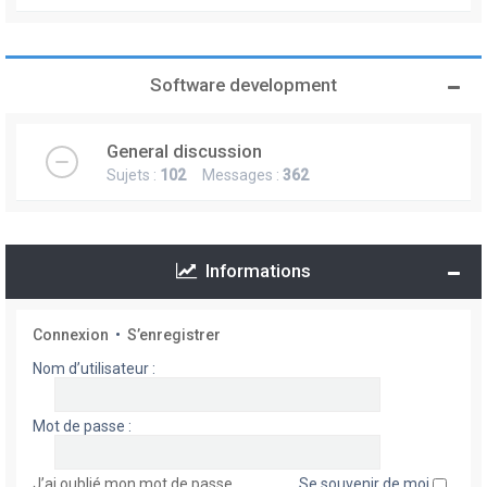
Software development
General discussion
Sujets :
102
Messages :
362
Informations
Connexion
•
S’enregistrer
Nom d’utilisateur :
Mot de passe :
J’ai oublié mon mot de passe
Se souvenir de moi