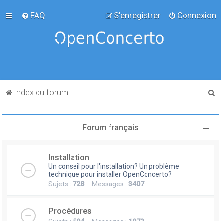
FAQ
S’enregistrer
Connexion
R
Index du forum
e
c
Forum français
h
e
Installation
r
Un conseil pour l'installation? Un problème
c
technique pour installer OpenConcerto?
Sujets :
728
Messages :
3407
h
e
Procédures
r