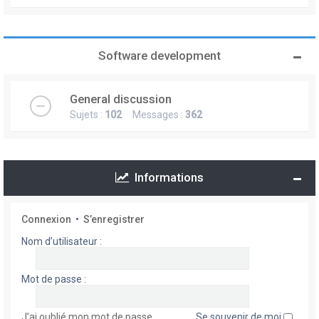
Software development
General discussion
Sujets :
102
Messages :
362
Informations
Connexion
•
S’enregistrer
Nom d’utilisateur :
Mot de passe :
J’ai oublié mon mot de passe
Se souvenir de moi