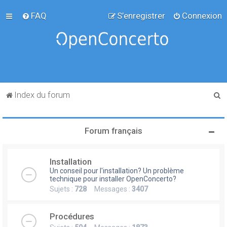
FAQ
S’enregistrer
Connexion
R
Index du forum
e
c
Forum français
h
e
Installation
r
Un conseil pour l'installation? Un problème
c
technique pour installer OpenConcerto?
Sujets :
728
Messages :
3407
h
e
Procédures
r