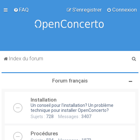
FAQ
S’enregistrer
Connexion
R
Index du forum
e
c
Forum français
h
e
Installation
r
Un conseil pour l'installation? Un problème
c
technique pour installer OpenConcerto?
Sujets :
728
Messages :
3407
h
e
Procédures
r