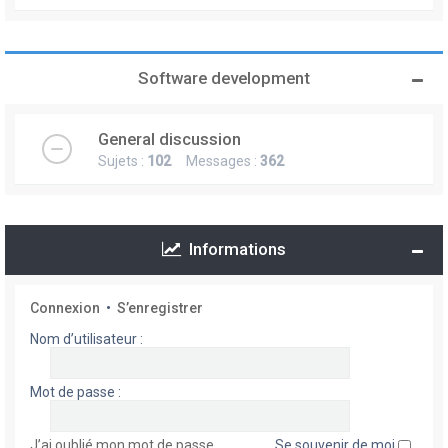
Software development
General discussion
Sujets :
102
Messages :
362
Informations
Connexion
•
S’enregistrer
Nom d’utilisateur :
Mot de passe :
J’ai oublié mon mot de passe
Se souvenir de moi