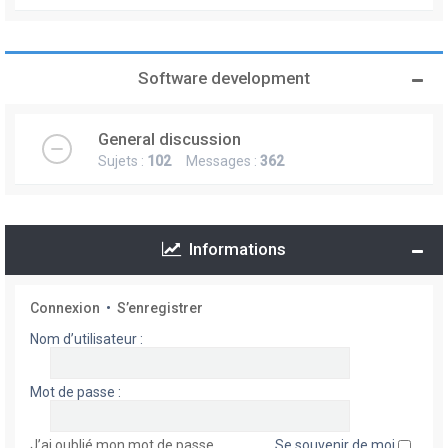
Software development
General discussion
Sujets :
102
Messages :
362
Informations
Connexion
•
S’enregistrer
Nom d’utilisateur :
Mot de passe :
J’ai oublié mon mot de passe
Se souvenir de moi