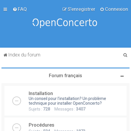
FAQ
S’enregistrer
Connexion
R
Index du forum
e
c
Forum français
h
e
Installation
r
Un conseil pour l'installation? Un problème
c
technique pour installer OpenConcerto?
Sujets :
728
Messages :
3407
h
e
Procédures
r