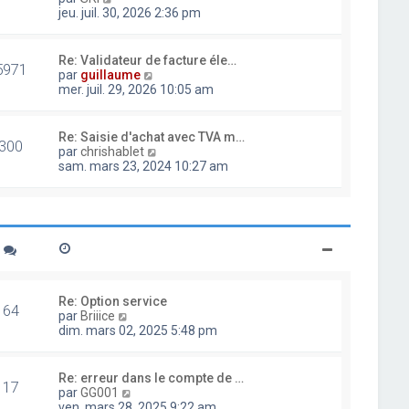
d
o
jeu. juil. 30, 2026 2:36 pm
e
i
r
r
n
l
Re: Validateur de facture éle…
i
5971
e
V
par
guillaume
e
d
o
mer. juil. 29, 2026 10:05 am
r
e
i
m
r
r
e
n
l
Re: Saisie d'achat avec TVA m…
s
i
300
e
V
par
chrishablet
s
e
d
o
sam. mars 23, 2024 10:27 am
a
r
e
i
g
m
r
r
e
e
n
l
s
i
e
s
e
d
a
r
e
g
m
r
e
e
n
s
i
Re: Option service
s
64
e
V
par
Briiice
a
r
o
dim. mars 02, 2025 5:48 pm
g
m
i
e
e
r
s
l
Re: erreur dans le compte de …
s
17
e
V
par
GG001
a
d
o
ven. mars 28, 2025 9:22 am