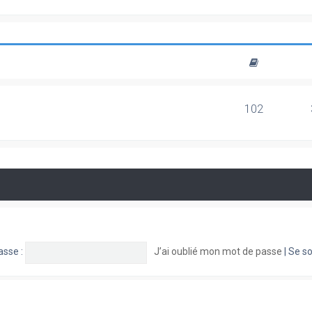
102
asse :
J’ai oublié mon mot de passe
|
Se so