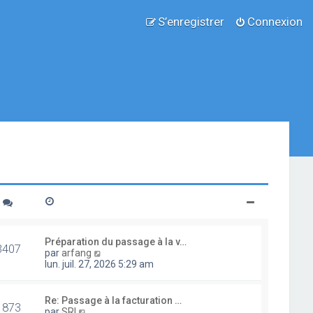
S’enregistrer
Connexion
Préparation du passage à la v…
3407
V
par
arfang
o
lun. juil. 27, 2026 5:29 am
i
r
l
Re: Passage à la facturation …
1873
e
V
par
SRI