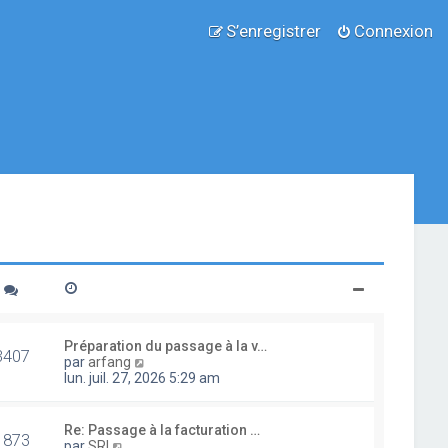
S’enregistrer
Connexion
Préparation du passage à la v…
3407
V
par
arfang
o
lun. juil. 27, 2026 5:29 am
i
r
l
Re: Passage à la facturation …
1873
e
V
par
SRI