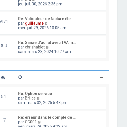
d
o
jeu. juil. 30, 2026 2:36 pm
e
i
r
r
n
l
Re: Validateur de facture éle…
i
5971
e
V
par
guillaume
e
d
o
mer. juil. 29, 2026 10:05 am
r
e
i
m
r
r
e
n
l
Re: Saisie d'achat avec TVA m…
s
i
300
e
V
par
chrishablet
s
e
d
o
sam. mars 23, 2024 10:27 am
a
r
e
i
g
m
r
r
e
e
n
l
s
i
e
s
e
d
a
r
e
g
m
r
e
e
n
s
i
Re: Option service
s
64
e
V
par
Briiice
a
r
o
dim. mars 02, 2025 5:48 pm
g
m
i
e
e
r
s
l
Re: erreur dans le compte de …
s
17
e
V
par
GG001
a
d
o
ven. mars 28, 2025 9:22 am