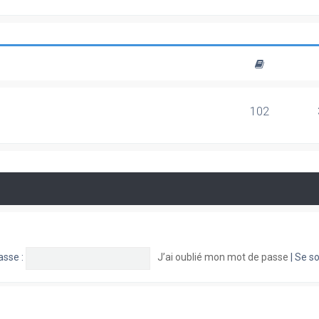
102
asse :
J’ai oublié mon mot de passe
|
Se so