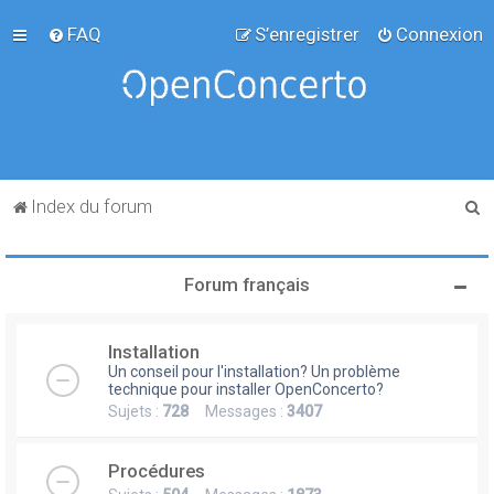
FAQ
S’enregistrer
Connexion
R
Index du forum
e
c
Forum français
h
e
Installation
r
Un conseil pour l'installation? Un problème
c
technique pour installer OpenConcerto?
Sujets :
728
Messages :
3407
h
e
Procédures
r