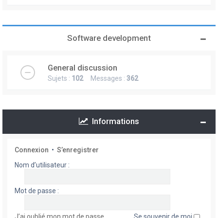
Software development
General discussion
Sujets :
102
Messages :
362
Informations
Connexion
•
S’enregistrer
Nom d’utilisateur :
Mot de passe :
J’ai oublié mon mot de passe
Se souvenir de moi