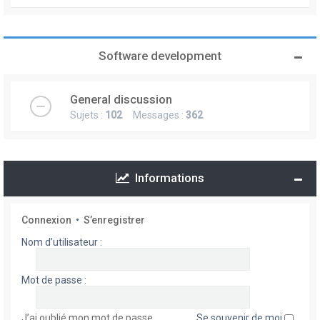
Software development
General discussion
Sujets :
102
Messages :
362
Informations
Connexion
•
S’enregistrer
Nom d’utilisateur :
Mot de passe :
J’ai oublié mon mot de passe
Se souvenir de moi