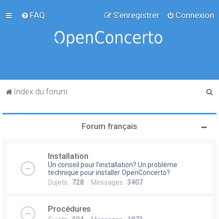
FAQ
S’enregistrer
Connexion
R
Index du forum
e
c
Forum français
h
e
Installation
r
Un conseil pour l'installation? Un problème
c
technique pour installer OpenConcerto?
Sujets :
728
Messages :
3407
h
e
Procédures
r