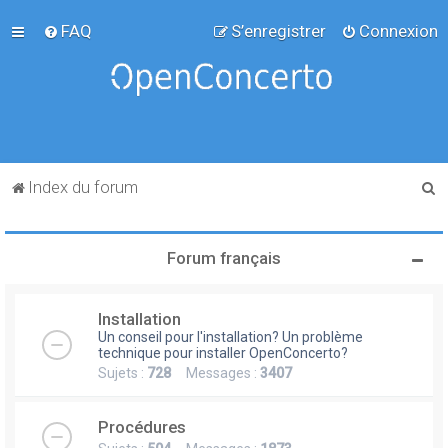
FAQ
S’enregistrer
Connexion
R
Index du forum
e
c
Forum français
h
e
Installation
r
Un conseil pour l'installation? Un problème
c
technique pour installer OpenConcerto?
Sujets :
728
Messages :
3407
h
e
Procédures
r