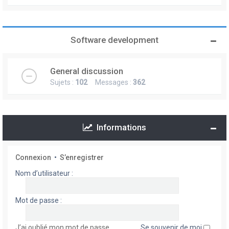
Software development
General discussion
Sujets :
102
Messages :
362
Informations
Connexion
•
S’enregistrer
Nom d’utilisateur :
Mot de passe :
J’ai oublié mon mot de passe
Se souvenir de moi