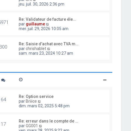
d
o
jeu. juil. 30, 2026 2:36 pm
e
i
r
r
n
l
Re: Validateur de facture éle…
i
5971
e
V
par
guillaume
e
d
o
mer. juil. 29, 2026 10:05 am
r
e
i
m
r
r
e
n
l
Re: Saisie d'achat avec TVA m…
s
i
300
e
V
par
chrishablet
s
e
d
o
sam. mars 23, 2024 10:27 am
a
r
e
i
g
m
r
r
e
e
n
l
s
i
e
s
e
d
a
r
e
g
m
r
e
e
n
s
i
Re: Option service
s
64
e
V
par
Briiice
a
r
o
dim. mars 02, 2025 5:48 pm
g
m
i
e
e
r
s
l
Re: erreur dans le compte de …
s
17
e
V
par
GG001
a
d
o
ven. mars 28, 2025 9:22 am