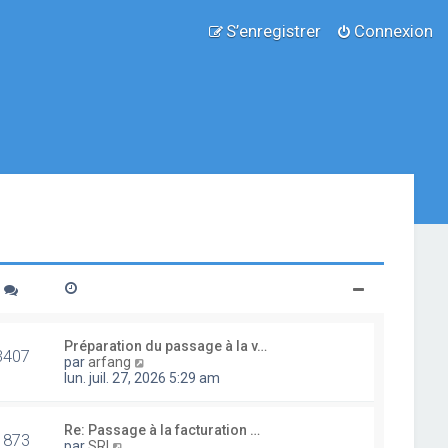
S’enregistrer
Connexion
Préparation du passage à la v…
3407
V
par
arfang
o
lun. juil. 27, 2026 5:29 am
i
r
l
Re: Passage à la facturation …
1873
e
V
par
SRI