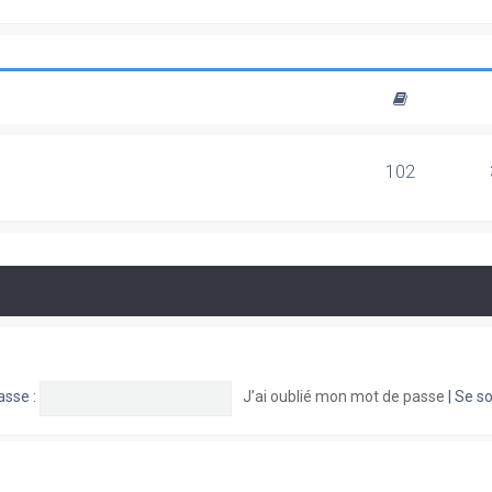
102
asse :
J’ai oublié mon mot de passe
|
Se so