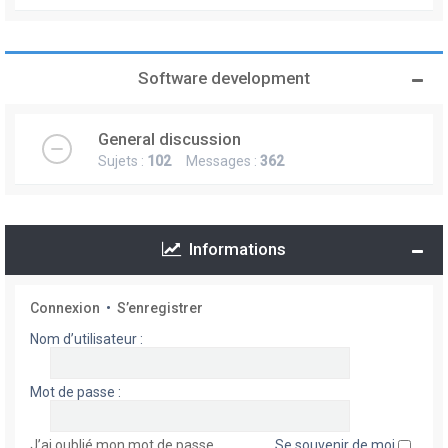
Software development
General discussion
Sujets :
102
Messages :
362
Informations
Connexion
•
S’enregistrer
Nom d’utilisateur :
Mot de passe :
J’ai oublié mon mot de passe
Se souvenir de moi