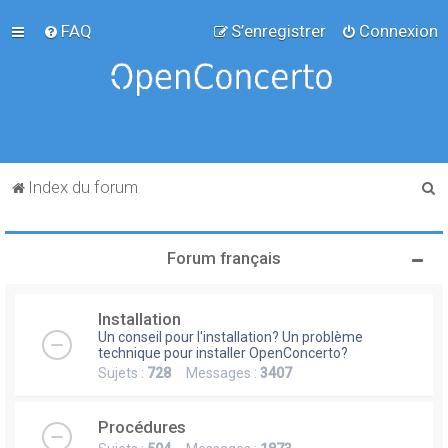
FAQ
S’enregistrer
Connexion
R
Index du forum
e
c
Forum français
h
e
Installation
r
Un conseil pour l'installation? Un problème
c
technique pour installer OpenConcerto?
Sujets :
728
Messages :
3407
h
e
Procédures
r