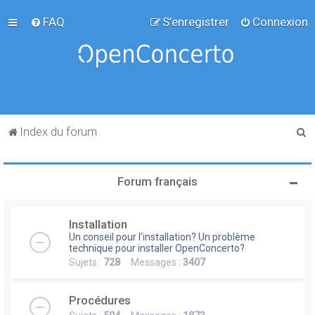
FAQ
S’enregistrer
Connexion
R
Index du forum
e
c
Forum français
h
e
Installation
r
Un conseil pour l'installation? Un problème
c
technique pour installer OpenConcerto?
Sujets :
728
Messages :
3407
h
e
Procédures
r