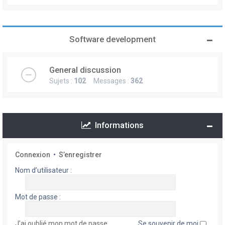
Software development
General discussion
Sujets :
102
Messages :
362
Informations
Connexion
•
S’enregistrer
Nom d’utilisateur :
Mot de passe :
J’ai oublié mon mot de passe
Se souvenir de moi