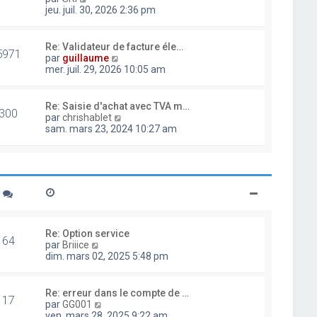
d
o
jeu. juil. 30, 2026 2:36 pm
e
i
r
r
n
l
Re: Validateur de facture éle…
i
5971
e
V
par
guillaume
e
d
o
mer. juil. 29, 2026 10:05 am
r
e
i
m
r
r
e
n
l
Re: Saisie d'achat avec TVA m…
s
i
300
e
V
par
chrishablet
s
e
d
o
sam. mars 23, 2024 10:27 am
a
r
e
i
g
m
r
r
e
e
n
l
s
i
e
s
e
d
a
r
e
g
m
r
e
e
n
s
i
Re: Option service
s
64
e
V
par
Briiice
a
r
o
dim. mars 02, 2025 5:48 pm
g
m
i
e
e
r
s
l
Re: erreur dans le compte de …
s
17
e
V
par
GG001
a
d
o
ven. mars 28, 2025 9:22 am