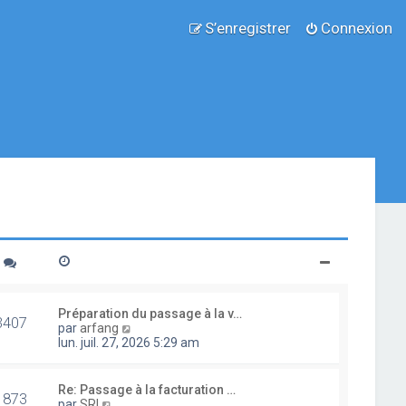
S’enregistrer
Connexion
Préparation du passage à la v…
3407
V
par
arfang
o
lun. juil. 27, 2026 5:29 am
i
r
l
Re: Passage à la facturation …
1873
e
V
par
SRI