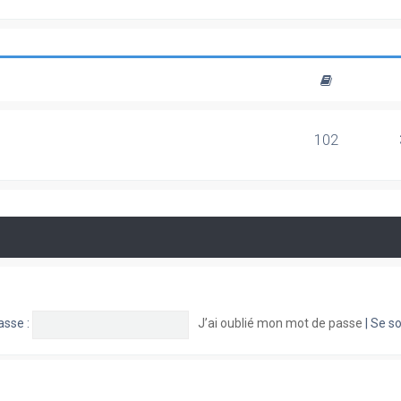
102
asse :
J’ai oublié mon mot de passe
|
Se so