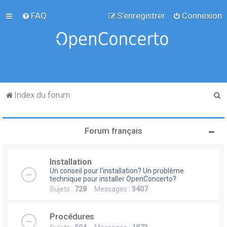
FAQ
S’enregistrer
Connexion
R
Index du forum
e
c
Forum français
h
e
Installation
r
Un conseil pour l'installation? Un problème
c
technique pour installer OpenConcerto?
Sujets :
728
Messages :
3407
h
e
Procédures
r