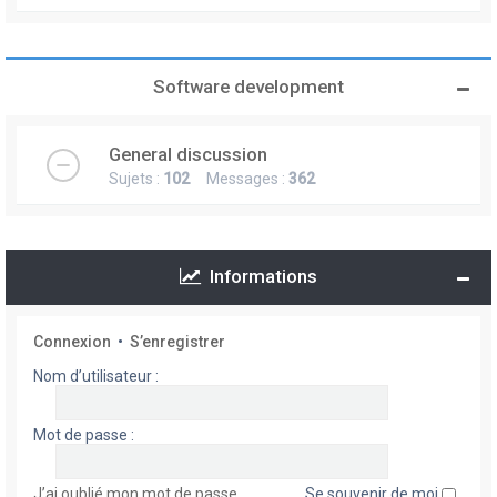
Software development
General discussion
Sujets :
102
Messages :
362
Informations
Connexion
•
S’enregistrer
Nom d’utilisateur :
Mot de passe :
J’ai oublié mon mot de passe
Se souvenir de moi