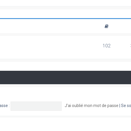
102
asse :
J’ai oublié mon mot de passe
|
Se so