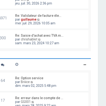
d
o
jeu. juil. 30, 2026 2:36 pm
e
i
r
r
n
l
Re: Validateur de facture éle…
i
5971
e
V
par
guillaume
e
d
o
mer. juil. 29, 2026 10:05 am
r
e
i
m
r
r
e
n
l
Re: Saisie d'achat avec TVA m…
s
i
300
e
V
par
chrishablet
s
e
d
o
sam. mars 23, 2024 10:27 am
a
r
e
i
g
m
r
r
e
e
n
l
s
i
e
s
e
d
a
r
e
g
m
r
e
e
n
s
i
Re: Option service
s
64
e
V
par
Briiice
a
r
o
dim. mars 02, 2025 5:48 pm
g
m
i
e
e
r
s
l
Re: erreur dans le compte de …
s
17
e
V
par
GG001
a
d
o
ven. mars 28, 2025 9:22 am