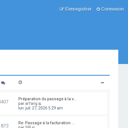
S’enregistrer
Connexion
Préparation du passage à la v…
3407
V
par
arfang
o
lun. juil. 27, 2026 5:29 am
i
r
l
Re: Passage à la facturation …
1873
e
V
par
SRI