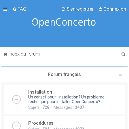
FAQ
S’enregistrer
Connexion
R
Index du forum
e
c
Forum français
h
e
Installation
r
Un conseil pour l'installation? Un problème
c
technique pour installer OpenConcerto?
Sujets :
728
Messages :
3407
h
e
Procédures
r