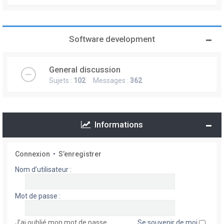
Software development
General discussion
Sujets :
102
Messages :
362
Informations
Connexion
•
S’enregistrer
Nom d’utilisateur :
Mot de passe :
J’ai oublié mon mot de passe
Se souvenir de moi