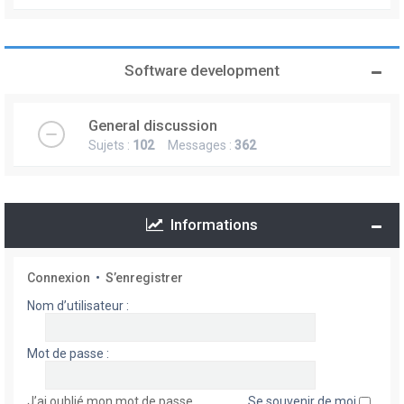
Software development
General discussion
Sujets :
102
Messages :
362
Informations
Connexion
•
S’enregistrer
Nom d’utilisateur :
Mot de passe :
J’ai oublié mon mot de passe
Se souvenir de moi