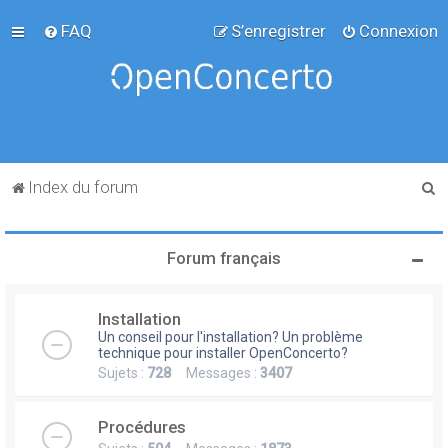
FAQ
S’enregistrer
Connexion
R
Index du forum
e
c
Forum français
h
e
Installation
r
Un conseil pour l'installation? Un problème
c
technique pour installer OpenConcerto?
Sujets :
728
Messages :
3407
h
e
Procédures
r