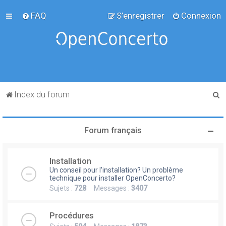
FAQ
S’enregistrer
Connexion
R
Index du forum
e
c
Forum français
h
e
Installation
r
Un conseil pour l'installation? Un problème
c
technique pour installer OpenConcerto?
Sujets :
728
Messages :
3407
h
e
Procédures
r