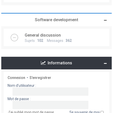
Software development
General discussion
Sujets :
102
Messages :
362
Informations
Connexion
•
S’enregistrer
Nom d’utilisateur :
Mot de passe :
J’ai oublié mon mot de passe
Se souvenir de moi