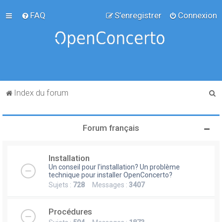
FAQ
S’enregistrer
Connexion
R
Index du forum
e
c
Forum français
h
e
Installation
r
Un conseil pour l'installation? Un problème
c
technique pour installer OpenConcerto?
Sujets :
728
Messages :
3407
h
e
Procédures
r