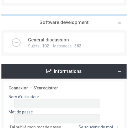
Software development
General discussion
Sujets :
102
Messages :
362
Informations
Connexion
•
S’enregistrer
Nom d’utilisateur :
Mot de passe :
J’ai oublié mon mot de passe
Se souvenir de moi