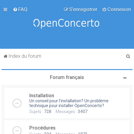
FAQ
S’enregistrer
Connexion
R
Index du forum
e
c
Forum français
h
e
Installation
r
Un conseil pour l'installation? Un problème
c
technique pour installer OpenConcerto?
Sujets :
728
Messages :
3407
h
e
Procédures
r