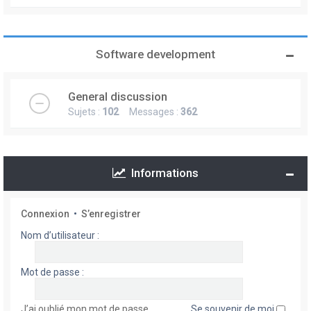
Software development
General discussion
Sujets :
102
Messages :
362
Informations
Connexion
•
S’enregistrer
Nom d’utilisateur :
Mot de passe :
J’ai oublié mon mot de passe
Se souvenir de moi