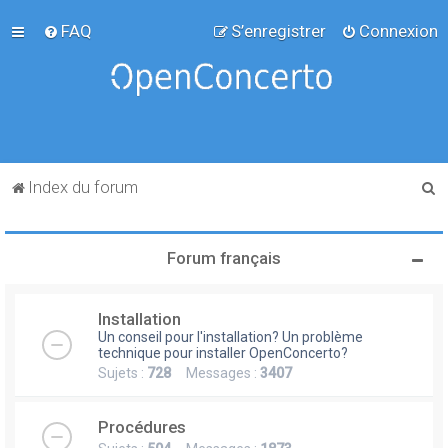
FAQ
S’enregistrer
Connexion
R
Index du forum
e
c
Forum français
h
e
Installation
r
Un conseil pour l'installation? Un problème
c
technique pour installer OpenConcerto?
Sujets :
728
Messages :
3407
h
e
Procédures
r