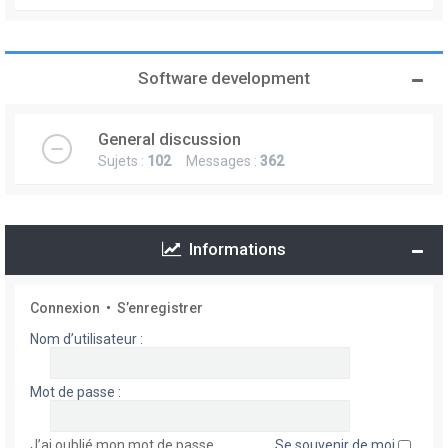
Software development
General discussion
Sujets :
102
Messages :
362
Informations
Connexion
•
S’enregistrer
Nom d’utilisateur :
Mot de passe :
J’ai oublié mon mot de passe
Se souvenir de moi