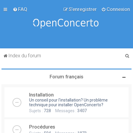
FAQ
S’enregistrer
Connexion
R
Index du forum
e
c
Forum français
h
e
Installation
r
Un conseil pour l'installation? Un problème
c
technique pour installer OpenConcerto?
Sujets :
728
Messages :
3407
h
e
Procédures
r