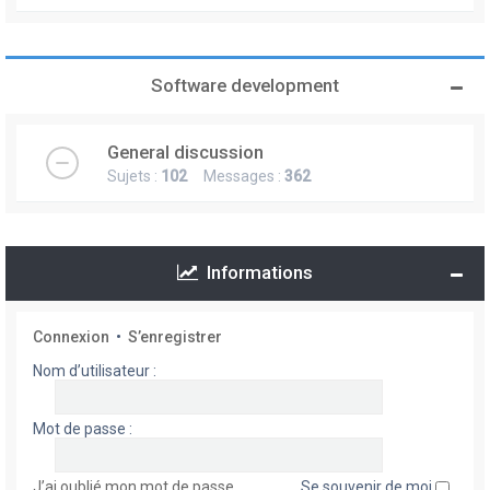
Software development
General discussion
Sujets :
102
Messages :
362
Informations
Connexion
•
S’enregistrer
Nom d’utilisateur :
Mot de passe :
J’ai oublié mon mot de passe
Se souvenir de moi