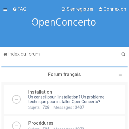
FAQ
S’enregistrer
Connexion
R
Index du forum
e
c
Forum français
h
e
Installation
r
Un conseil pour l'installation? Un problème
c
technique pour installer OpenConcerto?
Sujets :
728
Messages :
3407
h
e
Procédures
r