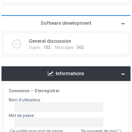
Software development
General discussion
Sujets :
102
Messages :
362
Informations
Connexion
•
S’enregistrer
Nom d’utilisateur :
Mot de passe :
J’ai oublié mon mot de passe
Se souvenir de moi