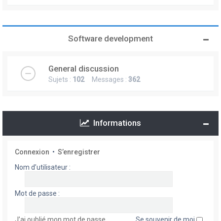
Software development
General discussion
Sujets :
102
Messages :
362
Informations
Connexion
•
S’enregistrer
Nom d’utilisateur :
Mot de passe :
J’ai oublié mon mot de passe
Se souvenir de moi