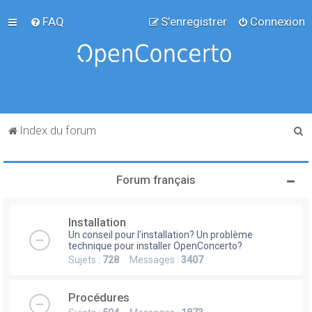
FAQ
S’enregistrer
Connexion
R
Index du forum
e
c
Forum français
h
e
Installation
r
Un conseil pour l'installation? Un problème
c
technique pour installer OpenConcerto?
Sujets :
728
Messages :
3407
h
e
Procédures
r