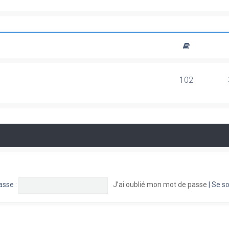
102
asse :
J’ai oublié mon mot de passe
|
Se so