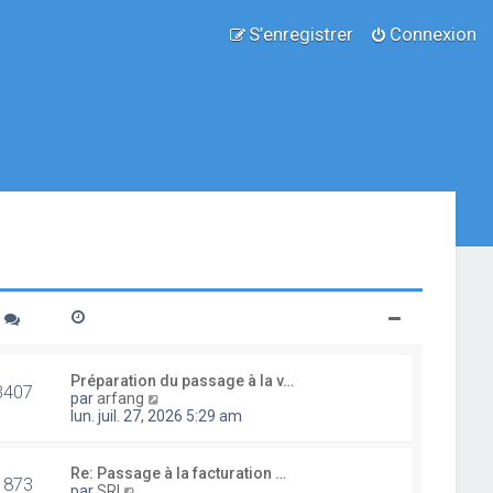
S’enregistrer
Connexion
Préparation du passage à la v…
3407
V
par
arfang
o
lun. juil. 27, 2026 5:29 am
i
r
l
Re: Passage à la facturation …
1873
e
V
par
SRI