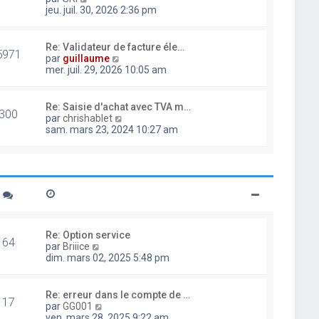
d
o
jeu. juil. 30, 2026 2:36 pm
e
i
r
r
n
l
Re: Validateur de facture éle…
i
5971
e
V
par
guillaume
e
d
o
mer. juil. 29, 2026 10:05 am
r
e
i
m
r
r
e
n
l
Re: Saisie d'achat avec TVA m…
s
i
300
e
V
par
chrishablet
s
e
d
o
sam. mars 23, 2024 10:27 am
a
r
e
i
g
m
r
r
e
e
n
l
s
i
e
s
e
d
a
r
e
g
m
r
e
e
n
s
i
Re: Option service
s
64
e
V
par
Briiice
a
r
o
dim. mars 02, 2025 5:48 pm
g
m
i
e
e
r
s
l
Re: erreur dans le compte de …
s
17
e
V
par
GG001
a
d
o
ven. mars 28, 2025 9:22 am