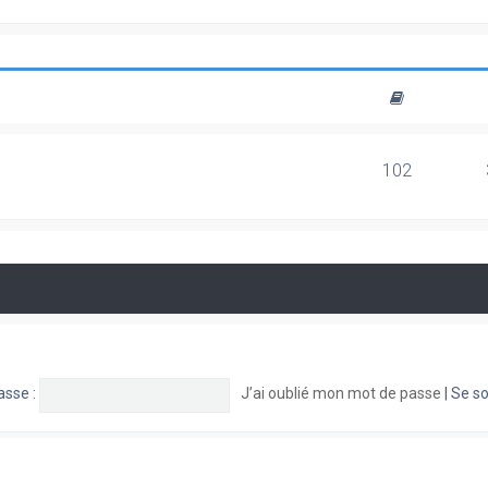
102
asse :
J’ai oublié mon mot de passe
|
Se so