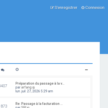
S’enregistrer
Connexion
Préparation du passage à la v…
3407
V
par
arfang
o
lun. juil. 27, 2026 5:29 am
i
r
l
Re: Passage à la facturation …
1873
e
V
par
SRI