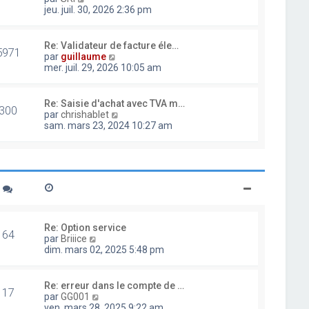
d
o
jeu. juil. 30, 2026 2:36 pm
e
i
r
r
n
l
Re: Validateur de facture éle…
i
5971
e
V
par
guillaume
e
d
o
mer. juil. 29, 2026 10:05 am
r
e
i
m
r
r
e
n
l
Re: Saisie d'achat avec TVA m…
s
i
300
e
V
par
chrishablet
s
e
d
o
sam. mars 23, 2024 10:27 am
a
r
e
i
g
m
r
r
e
e
n
l
s
i
e
s
e
d
a
r
e
g
m
r
e
e
n
s
i
Re: Option service
s
64
e
V
par
Briiice
a
r
o
dim. mars 02, 2025 5:48 pm
g
m
i
e
e
r
s
l
Re: erreur dans le compte de …
s
17
e
V
par
GG001
a
d
o
ven. mars 28, 2025 9:22 am