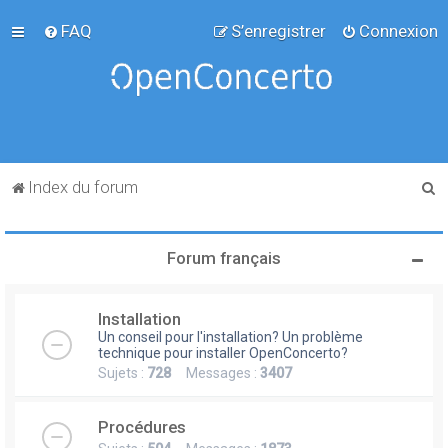
FAQ
S’enregistrer
Connexion
R
Index du forum
e
c
Forum français
h
e
Installation
r
Un conseil pour l'installation? Un problème
c
technique pour installer OpenConcerto?
Sujets :
728
Messages :
3407
h
e
Procédures
r