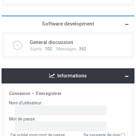
Software development
General discussion
Sujets :
102
Messages :
362
Informations
Connexion
•
S’enregistrer
Nom d’utilisateur :
Mot de passe :
J’ai oublié mon mot de passe
Se souvenir de moi