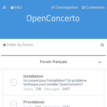
FAQ
S’enregistrer
Connexion
R
Index du forum
e
c
Forum français
h
e
Installation
r
Un conseil pour l'installation? Un problème
c
technique pour installer OpenConcerto?
Sujets :
728
Messages :
3407
h
e
Procédures
r