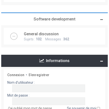
Software development
General discussion
Sujets :
102
Messages :
362
Informations
Connexion
•
S’enregistrer
Nom d’utilisateur :
Mot de passe :
J’ai oublié mon mot de passe
Se souvenir de moi