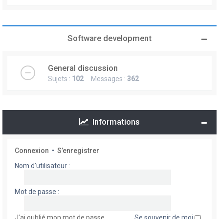
Software development
General discussion
Sujets :
102
Messages :
362
Informations
Connexion
•
S’enregistrer
Nom d’utilisateur :
Mot de passe :
J’ai oublié mon mot de passe
Se souvenir de moi