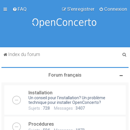
FAQ
S’enregistrer
Connexion
R
Index du forum
e
c
Forum français
h
e
Installation
r
Un conseil pour l'installation? Un problème
c
technique pour installer OpenConcerto?
Sujets :
728
Messages :
3407
h
e
Procédures
r