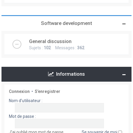
Software development
General discussion
Sujets :
102
Messages :
362
Informations
Connexion
•
S’enregistrer
Nom d’utilisateur :
Mot de passe :
J’ai oublié mon mot de passe
Se souvenir de moi