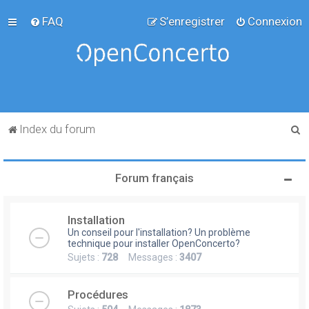
FAQ
S’enregistrer
Connexion
R
Index du forum
e
c
Forum français
h
e
Installation
r
Un conseil pour l'installation? Un problème
c
technique pour installer OpenConcerto?
Sujets :
728
Messages :
3407
h
e
Procédures
r