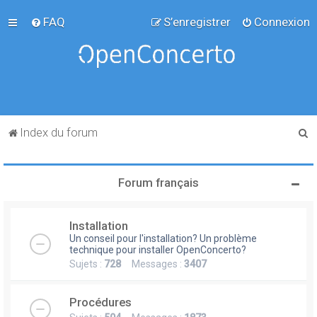
FAQ
S’enregistrer
Connexion
R
Index du forum
e
c
Forum français
h
e
Installation
r
Un conseil pour l'installation? Un problème
c
technique pour installer OpenConcerto?
Sujets :
728
Messages :
3407
h
e
Procédures
r