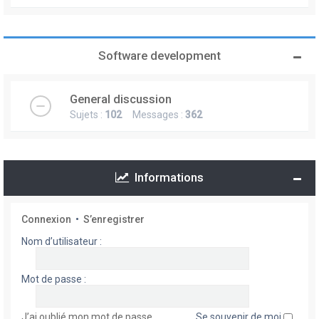
Software development
General discussion
Sujets :
102
Messages :
362
Informations
Connexion
•
S’enregistrer
Nom d’utilisateur :
Mot de passe :
J’ai oublié mon mot de passe
Se souvenir de moi