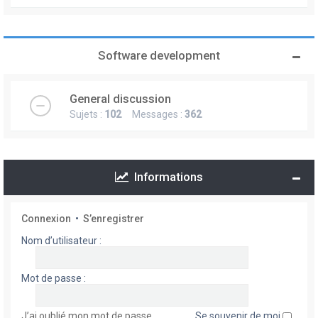
Software development
General discussion
Sujets :
102
Messages :
362
Informations
Connexion
•
S’enregistrer
Nom d’utilisateur :
Mot de passe :
J’ai oublié mon mot de passe
Se souvenir de moi