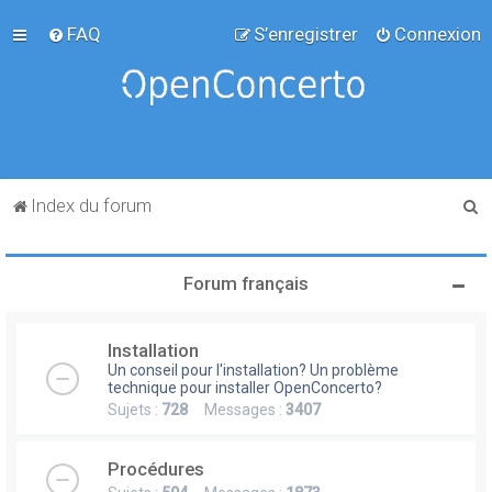
FAQ
S’enregistrer
Connexion
R
Index du forum
e
c
Forum français
h
e
Installation
r
Un conseil pour l'installation? Un problème
c
technique pour installer OpenConcerto?
Sujets :
728
Messages :
3407
h
e
Procédures
r