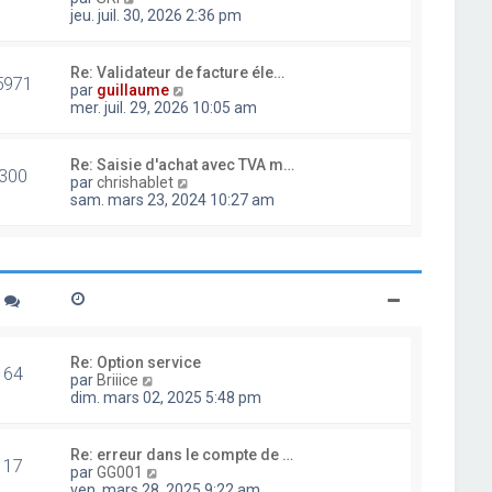
d
o
jeu. juil. 30, 2026 2:36 pm
e
i
r
r
n
l
Re: Validateur de facture éle…
i
5971
e
V
par
guillaume
e
d
o
mer. juil. 29, 2026 10:05 am
r
e
i
m
r
r
e
n
l
Re: Saisie d'achat avec TVA m…
s
i
300
e
V
par
chrishablet
s
e
d
o
sam. mars 23, 2024 10:27 am
a
r
e
i
g
m
r
r
e
e
n
l
s
i
e
s
e
d
a
r
e
g
m
r
e
e
n
s
i
Re: Option service
s
64
e
V
par
Briiice
a
r
o
dim. mars 02, 2025 5:48 pm
g
m
i
e
e
r
s
l
Re: erreur dans le compte de …
s
17
e
V
par
GG001
a
d
o
ven. mars 28, 2025 9:22 am