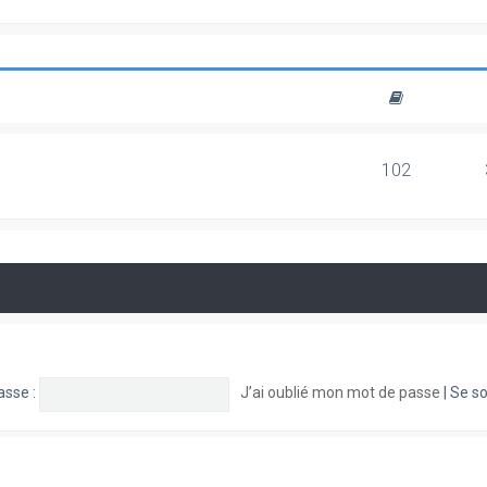
102
asse :
J’ai oublié mon mot de passe
|
Se so