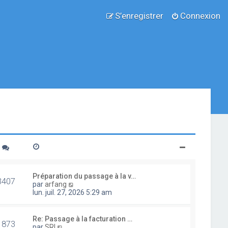
S’enregistrer
Connexion
Préparation du passage à la v…
3407
V
par
arfang
o
lun. juil. 27, 2026 5:29 am
i
r
l
Re: Passage à la facturation …
1873
e
V
par
SRI