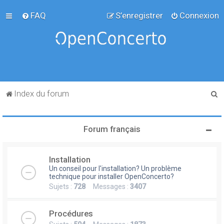
FAQ
S’enregistrer
Connexion
R
Index du forum
e
c
Forum français
h
e
Installation
r
Un conseil pour l'installation? Un problème
c
technique pour installer OpenConcerto?
Sujets :
728
Messages :
3407
h
e
Procédures
r