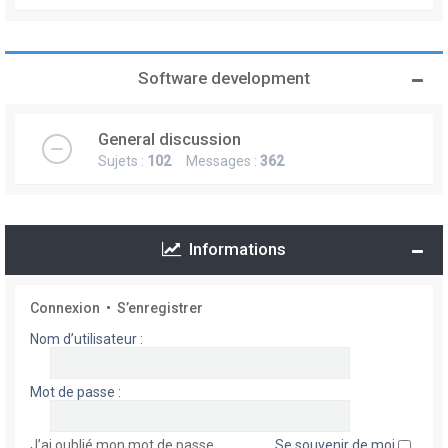
Software development
General discussion
Sujets :
102
Messages :
362
Informations
Connexion
•
S’enregistrer
Nom d’utilisateur :
Mot de passe :
J’ai oublié mon mot de passe
Se souvenir de moi