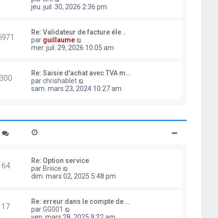
d
o
jeu. juil. 30, 2026 2:36 pm
e
i
r
r
n
l
Re: Validateur de facture éle…
i
5971
e
V
par
guillaume
e
d
o
mer. juil. 29, 2026 10:05 am
r
e
i
m
r
r
e
n
l
Re: Saisie d'achat avec TVA m…
s
i
300
e
V
par
chrishablet
s
e
d
o
sam. mars 23, 2024 10:27 am
a
r
e
i
g
m
r
r
e
e
n
l
s
i
e
s
e
d
a
r
e
g
m
r
e
e
n
s
i
Re: Option service
s
64
e
V
par
Briiice
a
r
o
dim. mars 02, 2025 5:48 pm
g
m
i
e
e
r
s
l
Re: erreur dans le compte de …
s
17
e
V
par
GG001
a
d
o
ven. mars 28, 2025 9:22 am