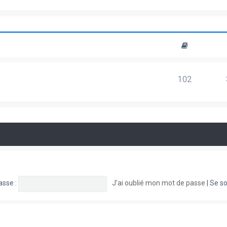
102
asse :
J’ai oublié mon mot de passe
|
Se so