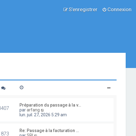
S’enregistrer
Connexion
Préparation du passage à la v…
3407
V
par
arfang
o
lun. juil. 27, 2026 5:29 am
i
r
l
Re: Passage à la facturation …
1873
e
V
par
SRI