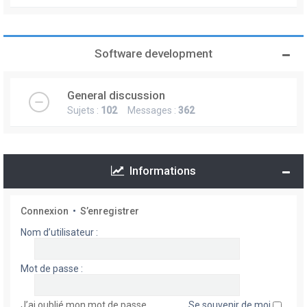
Software development
General discussion
Sujets :
102
Messages :
362
Informations
Connexion
•
S’enregistrer
Nom d’utilisateur :
Mot de passe :
J’ai oublié mon mot de passe
Se souvenir de moi