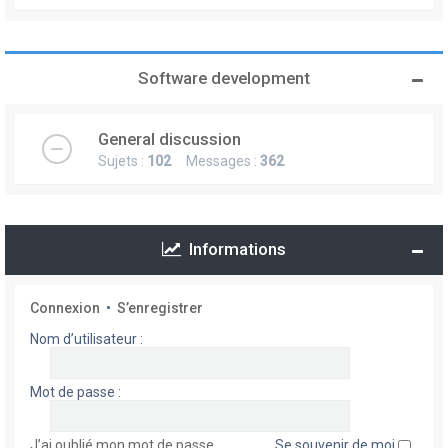
Software development
General discussion
Sujets :
102
Messages :
362
Informations
Connexion
•
S’enregistrer
Nom d’utilisateur :
Mot de passe :
J’ai oublié mon mot de passe
Se souvenir de moi