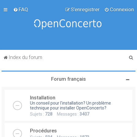
FAQ
S’enregistrer
Connexion
R
Index du forum
e
c
Forum français
h
e
Installation
r
Un conseil pour l'installation? Un problème
c
technique pour installer OpenConcerto?
Sujets :
728
Messages :
3407
h
e
Procédures
r