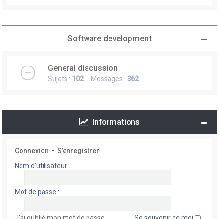
Software development
General discussion
Sujets :
102
Messages :
362
Informations
Connexion
•
S’enregistrer
Nom d’utilisateur :
Mot de passe :
J’ai oublié mon mot de passe
Se souvenir de moi