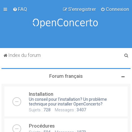
FAQ
S’enregistrer
Connexion
R
Index du forum
e
c
Forum français
h
e
Installation
r
Un conseil pour l'installation? Un problème
c
technique pour installer OpenConcerto?
Sujets :
728
Messages :
3407
h
e
Procédures
r