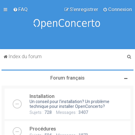
FAQ
S’enregistrer
Connexion
R
Index du forum
e
c
Forum français
h
e
Installation
r
Un conseil pour l'installation? Un problème
c
technique pour installer OpenConcerto?
Sujets :
728
Messages :
3407
h
e
Procédures
r