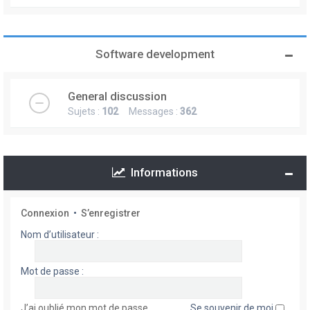
Software development
General discussion
Sujets :
102
Messages :
362
Informations
Connexion
•
S’enregistrer
Nom d’utilisateur :
Mot de passe :
J’ai oublié mon mot de passe
Se souvenir de moi