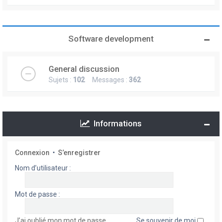
Software development
General discussion
Sujets :
102
Messages :
362
Informations
Connexion
•
S’enregistrer
Nom d’utilisateur :
Mot de passe :
J’ai oublié mon mot de passe
Se souvenir de moi