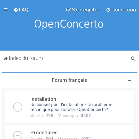
FAQ
S’enregistrer
Connexion
R
Index du forum
e
c
Forum français
h
e
Installation
r
Un conseil pour l'installation? Un problème
c
technique pour installer OpenConcerto?
Sujets :
728
Messages :
3407
h
e
Procédures
r