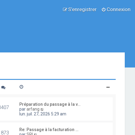
S’enregistrer
Connexion
Préparation du passage à la v…
3407
V
par
arfang
o
lun. juil. 27, 2026 5:29 am
i
r
l
Re: Passage à la facturation …
1873
e
V
par
SRI