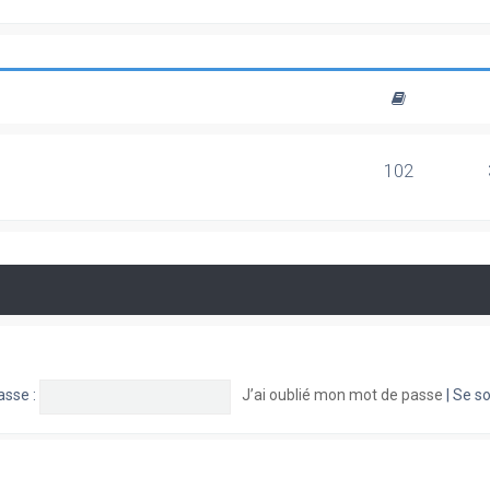
102
asse :
J’ai oublié mon mot de passe
|
Se so