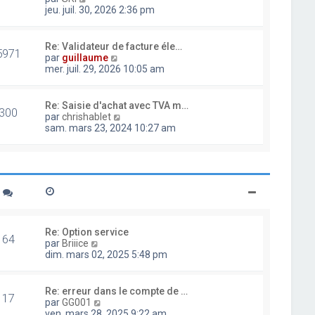
d
o
jeu. juil. 30, 2026 2:36 pm
e
i
r
r
n
l
Re: Validateur de facture éle…
i
5971
e
V
par
guillaume
e
d
o
mer. juil. 29, 2026 10:05 am
r
e
i
m
r
r
e
n
l
Re: Saisie d'achat avec TVA m…
s
i
300
e
V
par
chrishablet
s
e
d
o
sam. mars 23, 2024 10:27 am
a
r
e
i
g
m
r
r
e
e
n
l
s
i
e
s
e
d
a
r
e
g
m
r
e
e
n
s
i
Re: Option service
s
64
e
V
par
Briiice
a
r
o
dim. mars 02, 2025 5:48 pm
g
m
i
e
e
r
s
l
Re: erreur dans le compte de …
s
17
e
V
par
GG001
a
d
o
ven. mars 28, 2025 9:22 am