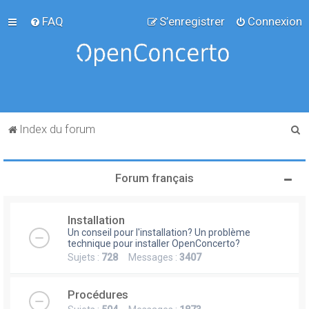
FAQ
S’enregistrer
Connexion
R
Index du forum
e
c
Forum français
h
e
Installation
r
Un conseil pour l'installation? Un problème
c
technique pour installer OpenConcerto?
Sujets :
728
Messages :
3407
h
e
Procédures
r