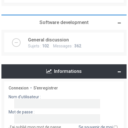
Software development
General discussion
Sujets :
102
Messages :
362
Informations
Connexion
•
S’enregistrer
Nom d’utilisateur :
Mot de passe :
J’ai oublié mon mot de passe
Se souvenir de moi