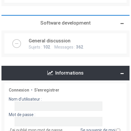
Software development
General discussion
Sujets :
102
Messages :
362
Informations
Connexion
•
S’enregistrer
Nom d’utilisateur :
Mot de passe :
J’ai oublié mon mot de passe
Se souvenir de moi