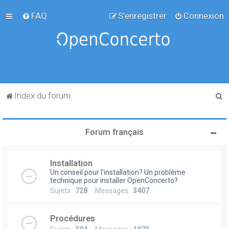
FAQ
S’enregistrer
Connexion
R
Index du forum
e
c
Forum français
h
e
Installation
r
Un conseil pour l'installation? Un problème
c
technique pour installer OpenConcerto?
Sujets :
728
Messages :
3407
h
e
Procédures
r