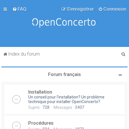
FAQ
S’enregistrer
Connexion
R
Index du forum
e
c
Forum français
h
e
Installation
r
Un conseil pour l'installation? Un problème
c
technique pour installer OpenConcerto?
Sujets :
728
Messages :
3407
h
e
Procédures
r