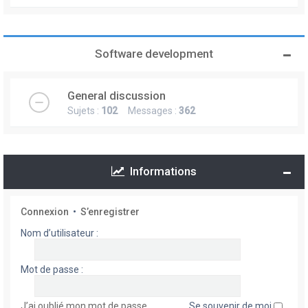
Software development
General discussion
Sujets :
102
Messages :
362
Informations
Connexion
•
S’enregistrer
Nom d’utilisateur :
Mot de passe :
J’ai oublié mon mot de passe
Se souvenir de moi