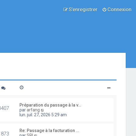
S’enregistrer
Connexion
Préparation du passage à la v…
3407
V
par
arfang
o
lun. juil. 27, 2026 5:29 am
i
r
l
Re: Passage à la facturation …
1873
e
V
par
SRI