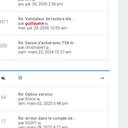
d
o
jeu. juil. 30, 2026 2:36 pm
e
i
r
r
n
l
Re: Validateur de facture éle…
i
5971
e
V
par
guillaume
e
d
o
mer. juil. 29, 2026 10:05 am
r
e
i
m
r
r
e
n
l
Re: Saisie d'achat avec TVA m…
s
i
300
e
V
par
chrishablet
s
e
d
o
sam. mars 23, 2024 10:27 am
a
r
e
i
g
m
r
r
e
e
n
l
s
i
e
s
e
d
a
r
e
g
m
r
e
e
n
s
i
Re: Option service
s
64
e
V
par
Briiice
a
r
o
dim. mars 02, 2025 5:48 pm
g
m
i
e
e
r
s
l
Re: erreur dans le compte de …
s
17
e
V
par
GG001
a
d
o
ven. mars 28, 2025 9:22 am