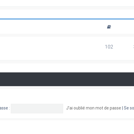
102
asse :
J’ai oublié mon mot de passe
|
Se so