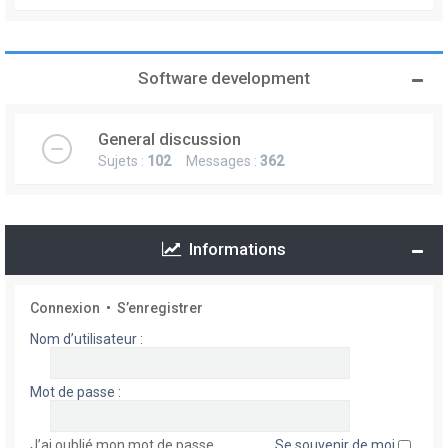
Software development
General discussion
Sujets :
102
Messages :
362
Informations
Connexion
•
S’enregistrer
Nom d’utilisateur :
Mot de passe :
J’ai oublié mon mot de passe
Se souvenir de moi