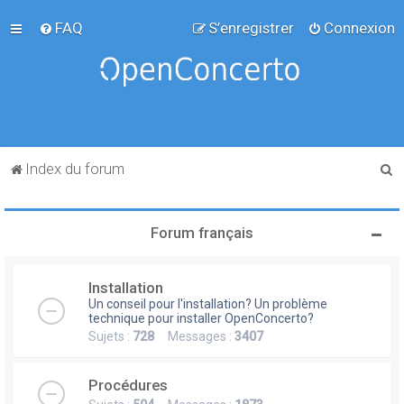
FAQ
S’enregistrer
Connexion
R
Index du forum
e
c
Forum français
h
e
Installation
r
Un conseil pour l'installation? Un problème
c
technique pour installer OpenConcerto?
Sujets :
728
Messages :
3407
h
e
Procédures
r